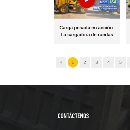
Carga pesada en acción:
La cargadora de ruedas
LT956 de 5 toneladas
1
2
3
4
5
CONTÁCTENOS