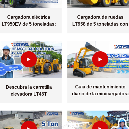
Cargadora eléctrica
Cargadora de ruedas
LT950EV de 5 toneladas:
LT958 de 5 toneladas con
Eficiencia sin concesiones
diseño de capó de motor
mejorado
Guía de mantenimiento
Descubra la carretilla
diario de la minicargadora
elevadora LT45T
LTS125