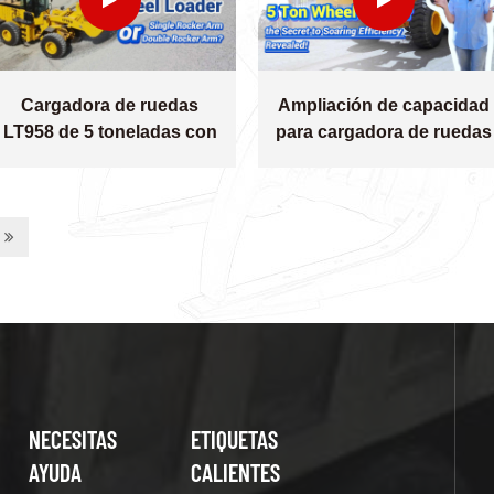
Cargadora de ruedas
Ampliación de capacidad
LT958 de 5 toneladas con
para cargadora de ruedas
martillo hidráulico
de 5 toneladas: brazo de
manipulación de materiale
NECESITAS
ETIQUETAS
AYUDA
CALIENTES