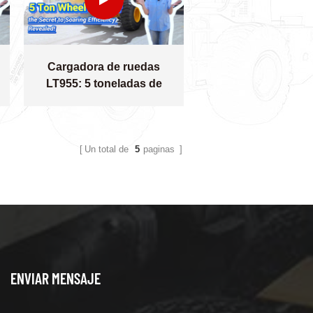
Cargadora de ruedas
LT955: 5 toneladas de
potencia con brazo de
s
manipulación de materiales
Un total de
5
paginas
ENVIAR MENSAJE