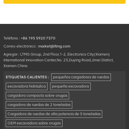
una variedad de
aplicaciones.
Teléfono :
+86 195 5920 7570
Correo electrónico :
market@ltmg.com
Agregar : LTMG Group, 2nd Floor,1-2, Electronics City(Xiamen)
International Innovation Center,No. 23,Duying Road,Jimei District,
Xiamen China
ETIQUETAS CALIENTES :
pequeños cargadores de ruedas
excavadora hidráulica
pequeña excavadora
cargadora compacta sobre orugas
cargadora de ruedas de 2 toneladas
Cargadora de ruedas de alta potencia de 5 toneladas
OEM excavadora sobre orugas