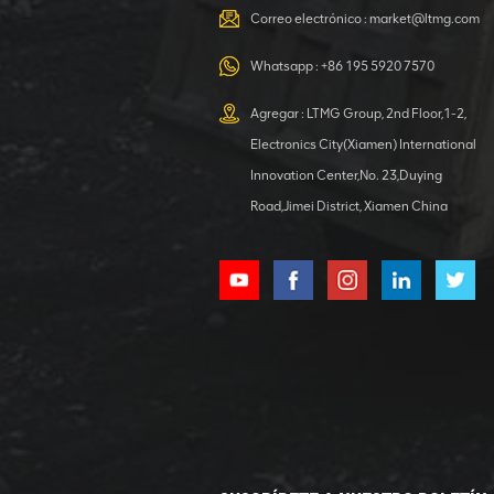
Correo electrónico :
market@ltmg.com
Whatsapp :
+86 195 5920 7570
Agregar : LTMG Group, 2nd Floor,1-2,
Electronics City(Xiamen) International
Innovation Center,No. 23,Duying
Road,Jimei District, Xiamen China