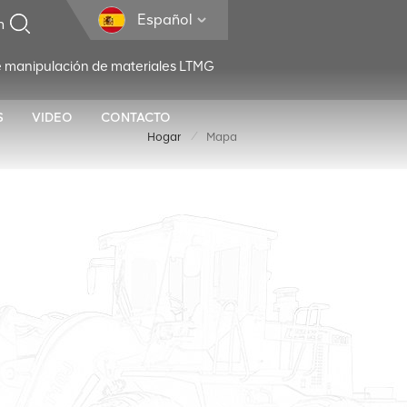
Español
e manipulación de materiales LTMG
S
VIDEO
CONTACTO
/
Hogar
Mapa