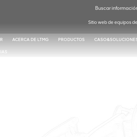
Sitio web de equipos d
R
ACERCA DE LTMG
PRODUCTOS
CASO&SOLUCIONE
IAS