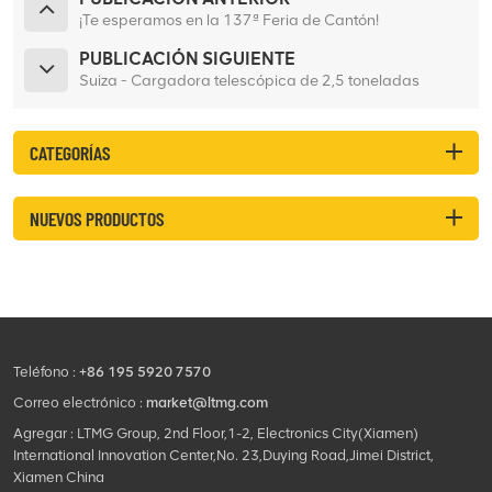
¡Te esperamos en la 137ª Feria de Cantón!
PUBLICACIÓN SIGUIENTE
Suiza - Cargadora telescópica de 2,5 toneladas
CATEGORÍAS
NUEVOS PRODUCTOS
Teléfono :
+86 195 5920 7570
Correo electrónico :
market@ltmg.com
Agregar : LTMG Group, 2nd Floor,1-2, Electronics City(Xiamen)
International Innovation Center,No. 23,Duying Road,Jimei District,
Xiamen China