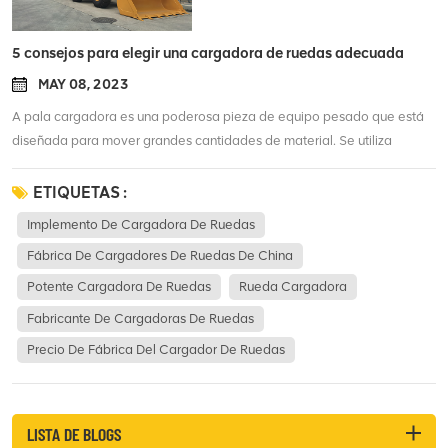
5 consejos para elegir una cargadora de ruedas adecuada
MAY 08, 2023
A pala cargadora es una poderosa pieza de equipo pesado que está
diseñada para mover grandes cantidades de material. Se utiliza
comúnmente en las industrias de la construcción, la minería y la
agricultura. Elegir la cargadora de ruedas correcta puede ser una tarea
ETIQUETAS :
abrumadora, pero con la información correcta, puede tomar una
Implemento De Cargadora De Ruedas
decisión informada. Aquí hay algunos factores a considerar al elegir
Fábrica De Cargadores De Ruedas De China
una cargadora de ruedas que sea adecuada para usted. 1.Tamaño y
capacidad Uno de los factores más importantes a considerar al elegir
Potente Cargadora De Ruedas
Rueda Cargadora
una cargadora de ruedas es el tamaño y la capacidad de la máquina.
Fabricante De Cargadoras De Ruedas
El tamaño y la capacidad de la cargadora de ruedas dependerán del
Precio De Fábrica Del Cargador De Ruedas
tipo de proyecto en el que esté trabajando. Si está trabajando en un
proyecto pequeño, una cargadora de ruedas más pequeña con menor
capacidad puede ser adecuada para usted. Sin embargo, si está
trabajando en un proyecto grande, una cargadora de ruedas más
LISTA DE BLOGS