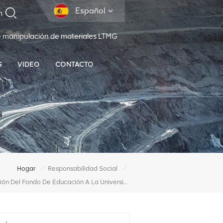
Español
e manipulación de materiales LTMG
S
VIDEO
CONTACTO
/
/
Hogar
Responsabilidad Social
Donación Del Fondo De Educación A La Universidad De Hehai