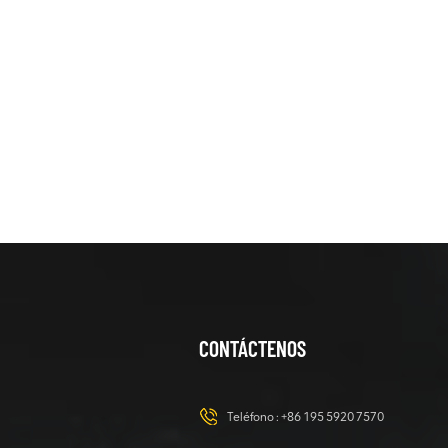
de cadenas de
2 toneladas de
bajo consumo
VER DETALLES
energético
Excavadora de
orugas de 38
toneladas,
excavadora
VER DETALLES
grande con
motor Cummins
Miniexcavadora
sobre orugas
de 3 toneladas
con accesorio
CONTÁCTENOS
VER DETALLES
opcional
Excavadora de
Teléfono :
+86 195 5920 7570
orugas