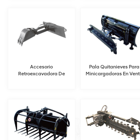
Accesorio
Pala Quitanieves Para
Retroexcavadora De
Minicargadoras En Ven
Dirección Deslizante Con
Brazo Oscilante