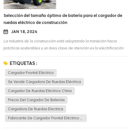
Selección del tamaño óptimo de batería para el cargador de
ruedas eléctrico de construcción
JAN 18, 2024
La industria de la construcción está adoptando la transición hacia
prácticas sostenibles y un área clave de atención es la electrificación
de la maquinaria. Cargadoras de ruedas eléctricas han ganado una
popularidad significativa debido a sus menores emisiones de carbono,
ETIQUETAS :
menores niveles de ruido y ahorros en costos operativos. Sin embargo,
Cargador Frontal Eléctrico
seleccionar el tamaño de batería correcto es crucial para garantizar un
Se Vende Cargadora De Ruedas Eléctrica
rendimiento y una eficiencia óptimos. En este blog, el equipo de LTMG
explorará los factores a considerar al elegir el tamaño de la batería
Cargador De Ruedas Eléctrico Chino
para una cargadora de ruedas eléctrica de construcción. 1. Requisitos
Precio Del Cargador De Baterias
de capacidad:Una de las consideraciones principales al seleccionar un
Cargadora De Ruedas Electrica
tamaño de batería es que coincida con los requisitos de capacidad del
Fabricante De Cargador Frontal Eléctrico 、
cargador de ruedas eléctrico de construcción. La batería debe
proporcionar suficiente energía para realizar las operaciones del