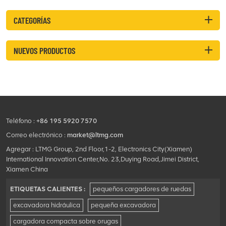
CATEGORÍAS
NUEVOS PRODUCTOS
Teléfono :
+86 195 5920 7570
Correo electrónico :
market@ltmg.com
Agregar : LTMG Group, 2nd Floor,1-2, Electronics City(Xiamen)
International Innovation Center,No. 23,Duying Road,Jimei District,
Xiamen China
ETIQUETAS CALIENTES :
pequeños cargadores de ruedas
excavadora hidráulica
pequeña excavadora
cargadora compacta sobre orugas