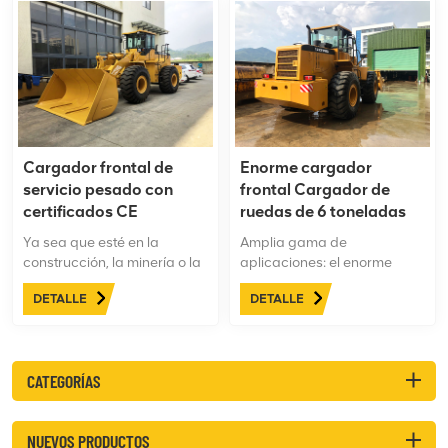
Cargador frontal de
Enorme cargador
servicio pesado con
frontal Cargador de
certificados CE
ruedas de 6 toneladas
Ya sea que esté en la
Amplia gama de
construcción, la minería o la
aplicaciones: el enorme
agricultura,Cargador frontal
cargador frontal de 6
DETALLE
DETALLE
de servicio pesado LTMG de
toneladas se usa
8 toneladas es la solución
ampliamente en la industria,
definitiva para todas sus
la construcción, la minería y
necesidades de servicio
otros campos de ingeniería
CATEGORÍAS
pesado. Confíe en nuestra
pesada, y el cargador
maquinaria para aumentar
frontal de 6 toneladas se
la productividad, disminuir el
puede usar para diversas
NUEVOS PRODUCTOS
tiempo de inactividad y
tareas como carga,