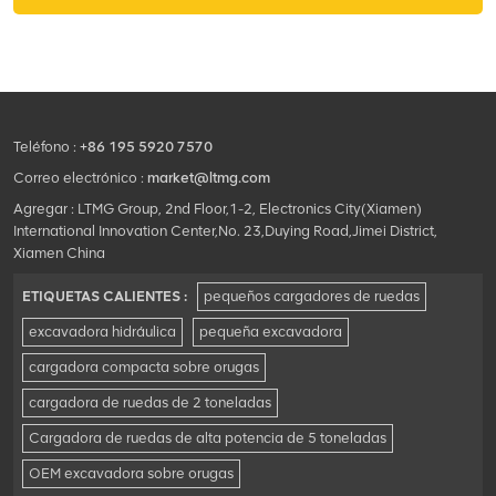
elevar sus operaciones a
descarga, nivelación del
nuevas alturas.
terreno y excavación.
Teléfono :
+86 195 5920 7570
Correo electrónico :
market@ltmg.com
Agregar : LTMG Group, 2nd Floor,1-2, Electronics City(Xiamen)
International Innovation Center,No. 23,Duying Road,Jimei District,
Xiamen China
ETIQUETAS CALIENTES :
pequeños cargadores de ruedas
excavadora hidráulica
pequeña excavadora
cargadora compacta sobre orugas
cargadora de ruedas de 2 toneladas
Cargadora de ruedas de alta potencia de 5 toneladas
OEM excavadora sobre orugas